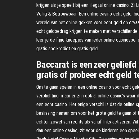
krijgen als je speelt bij een illegaal online casino.
Veilig & Betrouwbaar. Een online casino echt geld, bi
wereld van het online gokken voor echt geld en erva
echt geldbedrag krijgen te maken met verschillende b
leer je de fijne kneepjes van ieder online casinospel
gratis spelkrediet en gratis geld.
Baccarat is een zeer geliefd 
gratis of probeer echt geld t
Om te gaan spelen in een online casino voor echt geld
verplichting, maar er zijn ook al online casino’s waa
een echt casino. Het enige verschil is dat de online s
beslissing nemen om voor het grote geld te gaan of 
echter zowel van rechts als vanaf links activeren. Wil
dan een online casino, zit voor de kinderen een spee