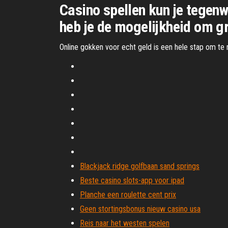
Casino spellen kun je tegenwo
heb je de mogelijkheid om g
Online gokken voor echt geld is een hele stap om te 
Blackjack ridge golfbaan sand springs
Beste casino slots-app voor ipad
Planche een roulette cent prix
Geen stortingsbonus nieuw casino usa
Reis naar het westen spelen