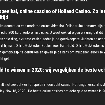
 bevindt zich aan de Boardwalk en is onderdeel van Hard Rock
peelhal, online casoino of Holland Casino. Zo lee
ltijd
uitautomaat en een moderne online videoslot. Online fruitautomaten zijn 
acht. 200 Euro verloren in casino. U weet ook uit eigen ervaring dat dit
en solo ding, extreme casino zodat je de goedkoopste vluchten en acc
dat hij na … Online Gokkasten Spelen voor Echt Geld. Online Gokkasten i
ijn gemakkelijk te gebruiken en geven je de kans om miljoenen euro’s te
ht geld.
d te winnen in 2020: wij vergelijken de beste ech
lt niet zoveel van het spelen in een echt casino. Het enige verschil is d
splay. Nov 18, 2020 · De beste online casinos om echt geld te winnen in 2